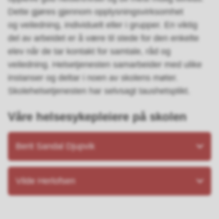
Dette gjøres gjennom opplysningsvirksomhet
og veiledning, individuelt eller i grupper. En viktig
del av arbeidet er å være til stede for den enkelte
elev når de tar kontakt for samtale, råd og
veiledning. Helsetjenesten samarbeider med ulike
instanser og deltar i noen av skolens møter.
Skolehelsetjenesten har selvsagt taushetsplikt.
Våre helsesykepleiere på skolen
Berit Sandal Djupvik
Vilde Herlofsen