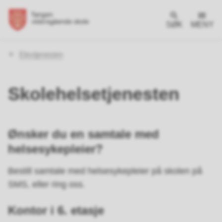
SØK
MENY
Du
Elevtjenesten
er
her:
Skolehelsetjenesten
Ønsker du en samtale med
helsesykepleier?
Bestill samtale med helsesykepleier på skolen på
SMS, eller ring oss.
Kontor i 6. etasje