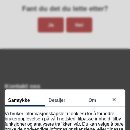
Fant du det du lette etter?
Ja
Nei
Kontakt oss
Telefon
Samtykke
Detaljer
Om
38177600
Vi bruker informasjonskapsler (cookies) for å forbedre
brukeropplevelsen på vårt nettsted, tilpasse innhold, tilby
Åpningstid
funksjoner og analysere trafikken vår. Du kan velge å bare
bruke de nødvendige informasjonskapslene, eller tilpasse
Mandag-fredag kl. 07.30 til 15.30