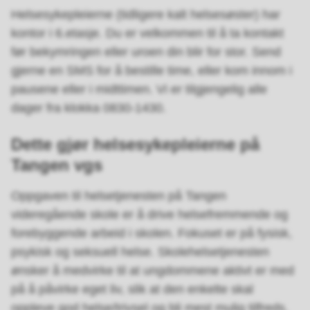
Helsesykepleierne (tidligere kalt helsesøster) har
kontor i 6.etasje. Du er velkommen til å ta kontakt
før bekymringen eller uroen din blir for stor. Send
gjerne en SMS for å bestille time, eller kom innom i
pausene eller i midttimen. Vi er tilgjengelig alle
dager fra klokka 0830-1430.
Dette gjør helsesykepleierne på
Tangen vgs
Oppgaven til helsetjenesten på Tangen
videregående skole er å drive helsefremmende og
forebyggende arbeid i skolen. Fokuset er på fysisk,
psykisk og seksuell helse. Skolehelsetjenesten
ønsker å medvirke til at ungdommene aktivt er med
på å påvirke eget liv, slik at den enkelte skal
oppleve god helse/trivsel og bli mest mulig tilfreds.