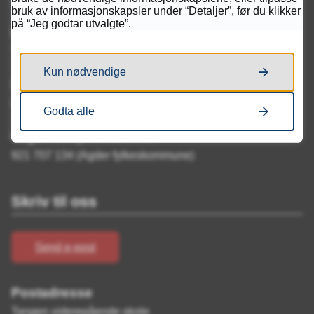
bruk av informasjonskapsler under “Detaljer”, før du klikker
på “Jeg godtar utvalgte”.
Besøksadresse
Tangen 31, 4608 Kristiansand
Kun nødvendige
Sending av pakker og tidsskrifter
Postboks 2510, 4678 Kristiansand
Godta alle
Organisasjonsnummer
921 707 134 (Agder fylkeskommune)
Skriv til oss
Send e-post
Postadresse
Tangen videregående skole