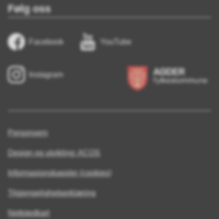
Følg oss
Facebook
YouTube
Instagram
Personvern
Design og utvikling: ACOS
Informasjonskapsler (cookies)
Tilgjengelighetserklæring
Nettstedkart