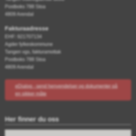
Postboks 788 Stoa
4809 Arendal
Fakturaadresse
EHF: 921707134
Agder fylkeskommune
Tangen vgs, fakturamottak
Postboks 788 Stoa
4809 Arendal
eDialog - send henvendelser og dokumenter på
en sikker måte
Her finner du oss