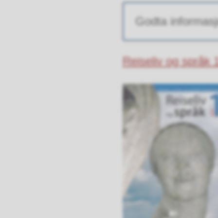
Godta informasj
Reiseliv og språk