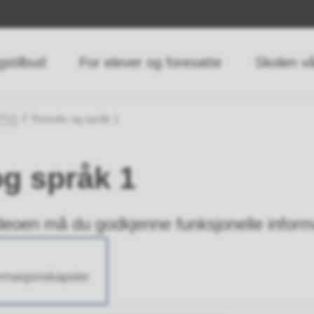
gstilbud
For elever og foresatte
Skolen v
PTV)
Reiseliv og språk 1
og språk 1
deoen må du godkjenne funksjonelle inform
ormasjonskapsler