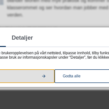
blander teorien med mye praktisk og kommer o
klasserommet og ser hvordan man jobber med rei
verden.
6
Sist endret
27.03.2026 14.49
Detaljer
 brukeropplevelsen på vårt nettsted, tilpasse innhold, tilby funk
Fant du det du lette etter?
sse bruk av informasjonskapsler under “Detaljer”, før du klikker
Ja
Nei
Godta alle