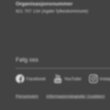
Organisasjonsnummer
921 707 134 (Agder fylkeskommune)
Følg oss
Facebook
YouTube
Inst
Personvern
Informasjonskapsler (cookies)