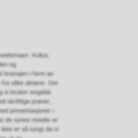
vedtemaer: Kultur,
len og
d bransjen i form av
fra ulike aktører. Det
 vi bruker engelsk
d skriftlige prøver,
med presentasjoner i
at de synes reiseliv er
 ikke er så tungt da vi