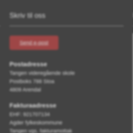
Skriv til oss
Send e-post
Postadresse
Tangen videregående skole
Postboks 788 Stoa
4809 Arendal
Fakturaadresse
EHF: 921707134
Agder fylkeskommune
Tangen vgs, fakturamottak