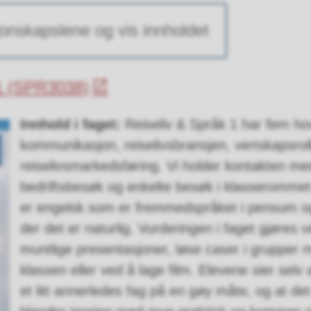
onskapslene og vis innholdet
 1 (SPR3038)
Innhold i faget:
Reiseliv & Språk 1 har fem ho
kommunikasjon, reiselivsbransjen, vertskapsrol
reiselivsmarkedsføring. Vi holder kontakten me
bedriftsbesøk og enkelte besøk i klasserommet 
er engelsk som er fremmedspråket i pensum og
der det er naturlig. Vurderingen i faget gjøres ve
muntlige presentasjoner, løse caser i grupper 
klassen eller ved å lage film. Elevene sier selv 
et litt annerledes fag på en gøy måte, og at det