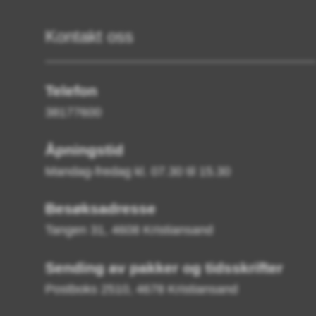
Kontakt oss
Telefon
38177600
Åpningstid
Mandag-fredag kl. 07.30 til 15.30
Besøksadresse
Tangen 31, 4608 Kristiansand
Sending av pakker og tidsskrifter
Postboks 2510, 4678 Kristiansand