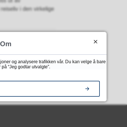
ss ut av
seliv i den virkelige
Om
sjoner og analysere trafikken vår. Du kan velge å bare
 på “Jeg godtar utvalgte”.