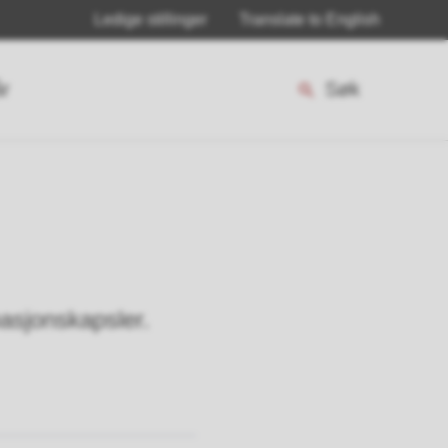
Ledige stillinger
Translate to English
år
Søk
asjonskapsler.