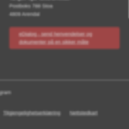
Postboks 788 Stoa
4809 Arendal
eDialog - send henvendelser og
dokumenter på en sikker måte
agram
Tilgjengelighetserklæring
Nettstedkart