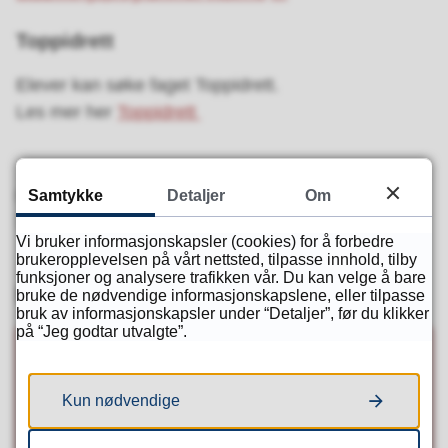
Toppidrett
Elever kan søke faget Toppidrett.
Les mer her
Toppidrett
Samtykke
Detaljer
Om
Publisert
01.10.2019 19.13
Sist endret
06.01.2026 12.32
Vi bruker informasjonskapsler (cookies) for å forbedre
brukeropplevelsen på vårt nettsted, tilpasse innhold, tilby
funksjoner og analysere trafikken vår. Du kan velge å bare
Kontakt
bruke de nødvendige informasjonskapslene, eller tilpasse
bruk av informasjonskapsler under “Detaljer”, før du klikker
på “Jeg godtar utvalgte”.
Kun nødvendige