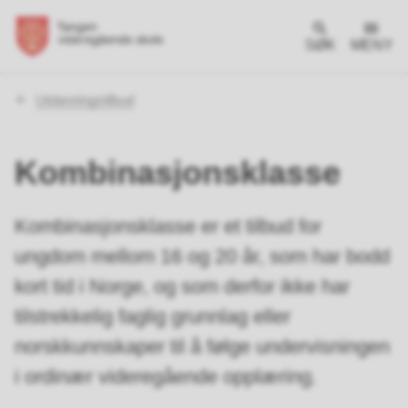
SØK
MENY
Du
Utdanningstilbud
er
her:
Kombinasjonsklasse
Kombinasjonsklasse er et tilbud for
ungdom mellom 16 og 20 år, som har bodd
kort tid i Norge, og som derfor ikke har
tilstrekkelig faglig grunnlag eller
norskkunnskaper til å følge undervisningen
i ordinær videregående opplæring.