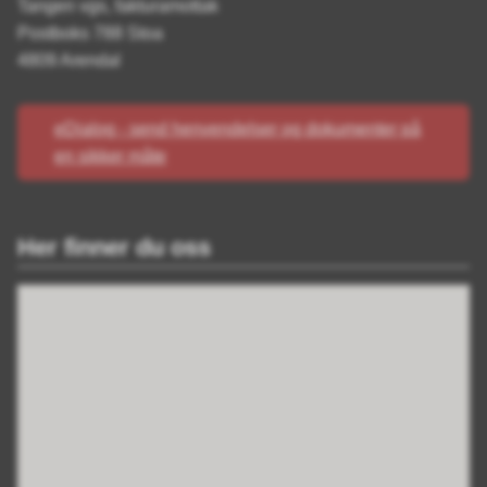
Tangen vgs, fakturamottak
Postboks 788 Stoa
4809 Arendal
eDialog - send henvendelser og dokumenter på
en sikker måte
Her finner du oss