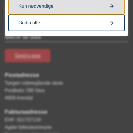
Kun nødvendige
Organisasjonsnummer
921 707 134 (Agder fylkeskommune)
Godta alle
Skriv til oss
Send e-post
Postadresse
Tangen videregående skole
Postboks 788 Stoa
4809 Arendal
Fakturaadresse
EHF: 921707134
Agder fylkeskommune