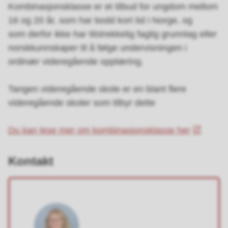
Kombinasjonsklasse er et tilbud for ungdom mellom
16 og 20 år, som har bodd kort tid i Norge, og
som derfor ikke har tilstrekkelig faglig grunnlag eller
norskkunnskaper til å følge undervisningen i
ordinær videregående opplæring.
Tangen videregående skole er en blant flere
videregående skoler som tilbyr dette
Du kan lese mer om kombinasjonsklasse her
Kontakt