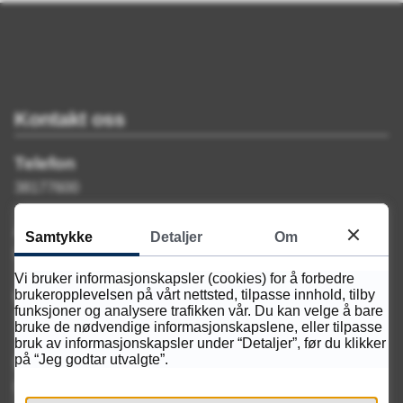
Kontakt oss
Telefon
38177600
Åpningstid
Samtykke
Detaljer
Om
Mandag-fredag kl. 07.30 til 15.30
Vi bruker informasjonskapsler (cookies) for å forbedre
brukeropplevelsen på vårt nettsted, tilpasse innhold, tilby
Besøksadresse
funksjoner og analysere trafikken vår. Du kan velge å bare
Tangen 31, 4608 Kristiansand
bruke de nødvendige informasjonskapslene, eller tilpasse
bruk av informasjonskapsler under “Detaljer”, før du klikker
på “Jeg godtar utvalgte”.
Sending av pakker og tidsskrifter
Postboks 2510, 4678 Kristiansand