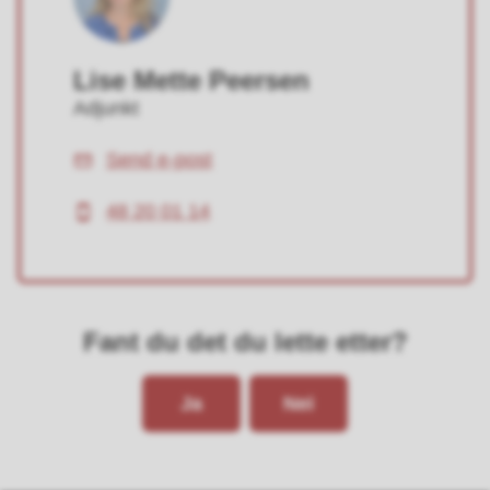
Lise Mette Peersen
Adjunkt
Send e-post
E-
post
48 20 01 14
Mobil
Fant du det du lette etter?
Ja
Nei