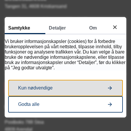
Tangen 31, 4608 Kristiansand
Sending av pakker og tidsskrifter
Postboks 2510, 4678 Kristiansand
Samtykke
Detaljer
Om
Organisasjonsnummer
Vi bruker informasjonskapsler (cookies) for å forbedre
brukeropplevelsen på vårt nettsted, tilpasse innhold, tilby
921 707 134 (Agder fylkeskommune)
funksjoner og analysere trafikken vår. Du kan velge å bare
bruke de nødvendige informasjonskapslene, eller tilpasse
bruk av informasjonskapsler under “Detaljer”, før du klikker
Skriv til oss
på “Jeg godtar utvalgte”.
Send e-post
Kun nødvendige
Godta alle
Postadresse
Tangen videregående skole
Postboks 788 Stoa
4809 Arendal