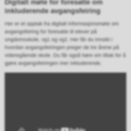
Digitalt møte for foresatte om
inkluderende avgangsfeiring
Her er et opptak fra digitalt informasjonsmøte om
avgangsfeiring for foresatte til elever på
ungdomsskole, vg1 og vg2. Her får du innsikt i
hvordan avgangsfeiringen preger de tre årene på
videregående skole. Du får også høre om tiltak for å
gjøre avgangsfeiringen mer inkluderende.