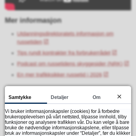
Mer informasjon
Utdanningsdirektoratets informasjon om
russetiden
Tips rundt kontrakter fra forbrukerrådet
Podcast om russetidens skyggesider (NRK)
En mer trafikksikker russetid i 2026
Samtykke
Detaljer
Om
Publisert
01.11.2024 14.20
Sist endret
08.12.2025 15.27
Vi bruker informasjonskapsler (cookies) for å forbedre
brukeropplevelsen på vårt nettsted, tilpasse innhold, tilby
funksjoner og analysere trafikken vår. Du kan velge å bare
bruke de nødvendige informasjonskapslene, eller tilpasse
Fant du det du lette etter?
bruk av informasjonskapsler under “Detaljer”, før du klikker