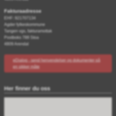
Fakturaadresse
EHF: 921707134
Agder fylkeskommune
Tangen vgs, fakturamottak
Postboks 788 Stoa
4809 Arendal
eDialog - send henvendelser og dokumenter på
en sikker måte
Her finner du oss