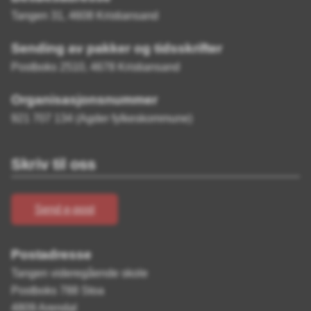
Tangen 31, 4608 Kristiansand
Sending av pakker og tidsskrifter
Postboks 2510, 4678 Kristiansand
Organisasjonsnummer
921 707 134 (Agder fylkeskommune)
Skriv til oss
Send e-post
Postadresse
Tangen videregående skole
Postboks 788 Stoa
4809 Arendal