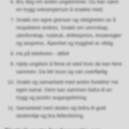
Bry deg om andre ungdommer. Du kan være
en trygg voksenperson å snakke med.
Snakk om egne grenser og viktigheten av å
respektere andres. Snakk om vennskap,
utenforskap, rusbruk, drikkepress, knuteregler
og sexpress. Åpenhet og trygghet er viktig.
Ha på telefonen - alltid!
Hjelp ungdom å finne et sted hvor de kan feire
sammen. Da blir buss og van overflødig
Snakk og samarbeid med andre foreldre! Ha
egen kanal. Dere kan sammen bidra til en
trygg og positiv avgangsfeiring.
Samarbeid med skolen og bidra til godt
skolemiljø og bra fellesfeiring.