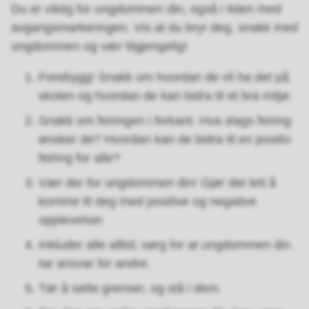
Du er viktig for ungdommen din, også i tiden med
avgangsmarkeringen. Vis at du bryr deg, snakk med
ungdommen og vær tilgjengelig!
Forebygg! Snakk om hvordan de vil ha det på
skolen og hvordan de kan bidra til et bra miljø.
Snakk om feiringen i forkant. Hva slags feiring
ønsker de? Hvordan kan de bidra til en positiv
feiring for alle?
Vær der for ungdommen din! Gjør det lett å
komme til deg med positive og negative
opplevelser.
Inkluder alle alltid; sørg for at ungdommen din
tar ansvar for andre.
Tør å sette grenser, og stå i dem.