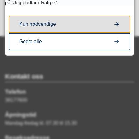
på “Jeg godtar utvalgte”.
Ja
Nei
Kun nødvendige
Godta alle
Kontakt oss
Telefon
38177600
Åpningstid
Mandag-fredag kl. 07.30 til 15.30
Besøksadresse