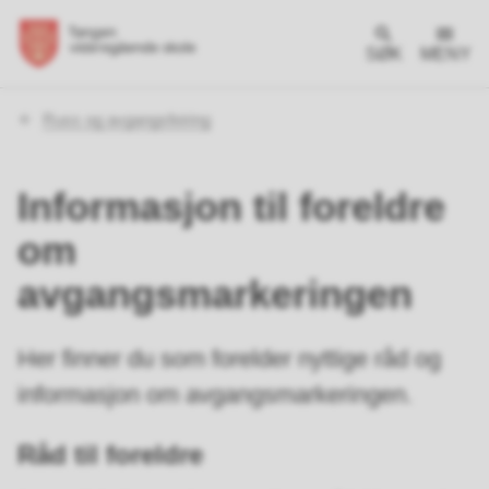
SØK
MENY
Du
Russ og avgangsfeiring
er
her:
Informasjon til foreldre
om
avgangsmarkeringen
Her finner du som forelder nyttige råd og
informasjon om avgangsmarkeringen.
Råd til foreldre