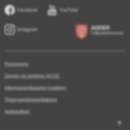
Facebook
YouTube
Instagram
Personvern
Design og utvikling: ACOS
Informasjonskapsler (cookies)
Tilgjengelighetserklæring
Nettstedkart
Til